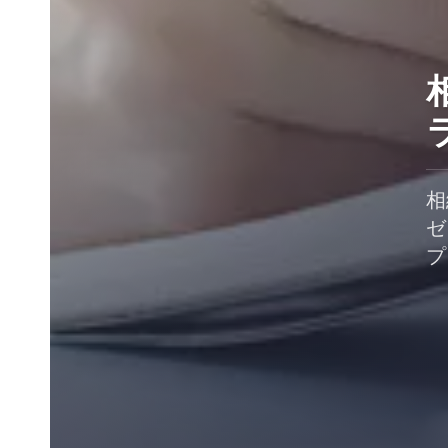
相
ゼ
プ