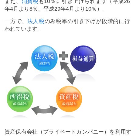
また、
消費税
も10％に引き上げられます（平成26
年4月より8％、平成29年4月より10％）。
一方で、
法人税
のみ税率の引き下げが段階的に行
われています。
資産保有会社（プライベートカンパニー）を利用す