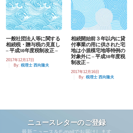
一般社団法人等に関する
相続開始前３年以内に貸
相続税・贈与税の見直し
付事業の用に供された宅
– 平成30年度税制改正 –
地は小規模宅地等特例の
対象外に – 平成30年度税
2017年12月17日
制改正 –
By:
税理士 西向隆夫
2017年12月16日
By:
税理士 西向隆夫
ニュースレターのご登録
最新ニュースをE-mailでお届けします